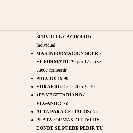
DESCRIPCIÓN DEL CACHOPO:
Ternera del pirineo jamón de Teruel
queso y pimientos
¿EN QUÉ FORMATO VAS A
SERVIR EL CACHOPO?:
Individual
MÁS INFORMACIÓN SOBRE
EL FORMATO:
20 por 12 cm se
puede compartir
PRECIO:
19.90
HORARIO:
De 12.00 a 22.30
¿ES VEGETARIANO /
VEGANO?:
No
APTA PARA CELÍACOS:
No
PLATAFORMAS DELIVERY
DONDE SE PUEDE PEDIR TU