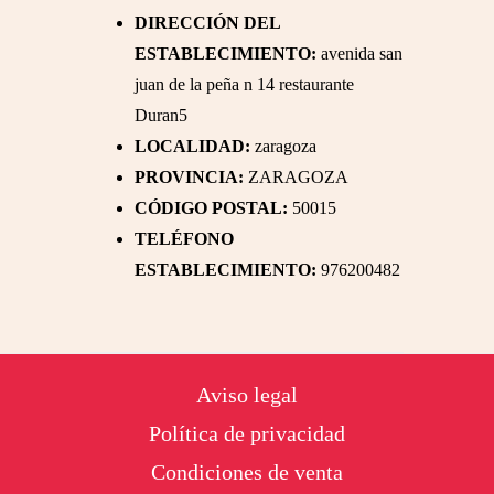
DIRECCIÓN DEL
ESTABLECIMIENTO:
avenida san
juan de la peña n 14 restaurante
Duran5
LOCALIDAD:
zaragoza
PROVINCIA:
ZARAGOZA
CÓDIGO POSTAL:
50015
TELÉFONO
ESTABLECIMIENTO:
976200482
Footer
Aviso legal
Política de privacidad
Condiciones de venta