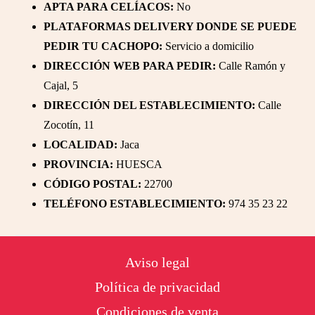
APTA PARA CELÍACOS:
No
PLATAFORMAS DELIVERY DONDE SE PUEDE
PEDIR TU CACHOPO:
Servicio a domicilio
DIRECCIÓN WEB PARA PEDIR:
Calle Ramón y
Cajal, 5
DIRECCIÓN DEL ESTABLECIMIENTO:
Calle
Zocotín, 11
LOCALIDAD:
Jaca
PROVINCIA:
HUESCA
CÓDIGO POSTAL:
22700
TELÉFONO ESTABLECIMIENTO:
974 35 23 22
Footer
Aviso legal
Política de privacidad
Condiciones de venta