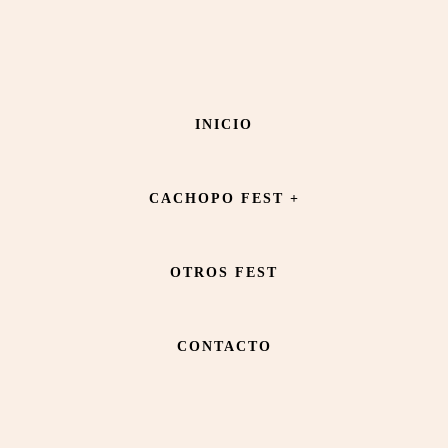
Saltar
Saltar
al
al
contenido
pie
BACHIMALA
INICIO
principal
de
página
CACHOPO FEST +
OTROS FEST
CONTACTO