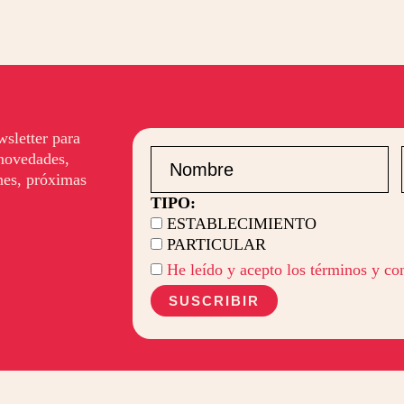
wsletter para
 novedades,
nes,
próximas
TIPO:
ESTABLECIMIENTO
PARTICULAR
He leído y acepto los términos y co