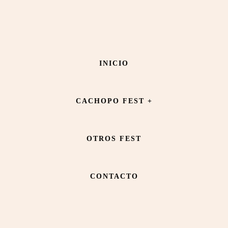
Saltar
Saltar
al
al
contenido
pie
CONDICIONES DE
INICIO
principal
de
VENTA
página
CACHOPO FEST +
OTROS FEST
CONTACTO