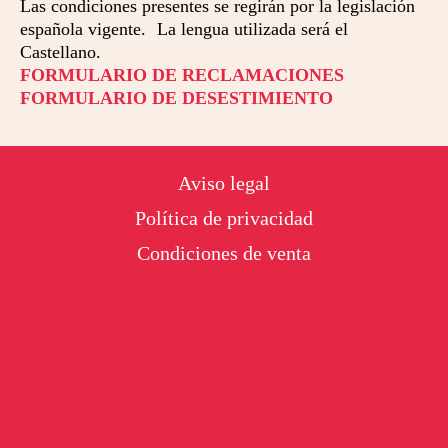
Las condiciones presentes se regirán por la legislación
española vigente. La lengua utilizada será el
Castellano.
FORMULARIO DE RECLAMACIONES
FORMULARIO DE DESESTIMIENTO
Footer
Aviso legal
Política de privacidad
Condiciones de venta