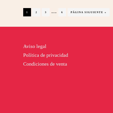
Páginas
…
PÁGINA
PÁGINA
PÁGINA
PÁGINA
IR
1
2
3
6
PÁGINA SIGUIENTE »
A
intermedias
LA
Footer
omitidas
Aviso legal
Política de privacidad
Condiciones de venta