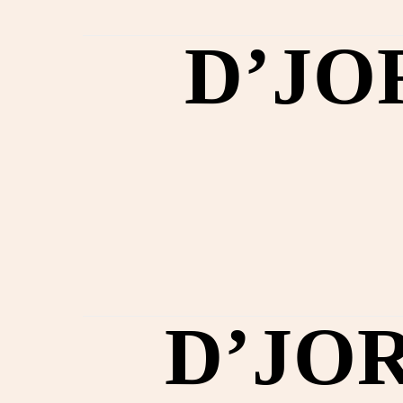
D’JO
D’JO