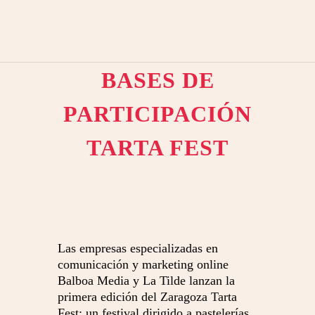
Saltar
Saltar
MENU
al
al
contenido
pie
BASES DE
principal
de
PARTICIPACIÓN
página
TARTA FEST
Las empresas especializadas en
comunicación y marketing online
Balboa Media y La Tilde lanzan la
primera edición del Zaragoza Tarta
Fest: un festival dirigido a pastelerías,