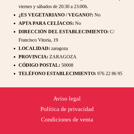
viernes y sábados de 20:30 a 23:00h.
¿ES VEGETARIANO / VEGANO?:
No
APTA PARA CELÍACOS:
No
DIRECCIÓN DEL ESTABLECIMIENTO:
C/
Francisco Vitoria, 19
LOCALIDAD:
zaragoza
PROVINCIA:
ZARAGOZA
CÓDIGO POSTAL:
50008
TELÉFONO ESTABLECIMIENTO:
976 22 86 95
Footer
Aviso legal
Política de privacidad
Condiciones de venta