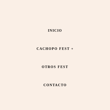
Saltar
Saltar
al
al
contenido
pie
Restaurante Di Marco
INICIO
principal
de
página
CACHOPO FEST +
OTROS FEST
CONTACTO