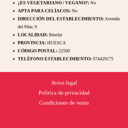
¿ES VEGETARIANO / VEGANO?:
No
APTA PARA CELÍACOS:
No
DIRECCIÓN DEL ESTABLECIMIENTO:
Avenida
del Pilar, 9
LOCALIDAD:
Binefar
PROVINCIA:
HUESCA
CÓDIGO POSTAL:
22500
TELÉFONO ESTABLECIMIENTO:
974429175
Footer
Aviso legal
Política de privacidad
Condiciones de venta