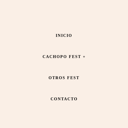
Saltar
Saltar
al
al
contenido
pie
PETIT COMITÉ
INICIO
principal
de
página
CACHOPO FEST +
OTROS FEST
CONTACTO