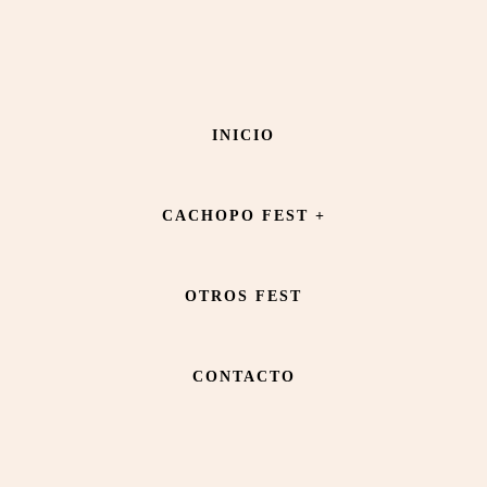
Saltar
Saltar
al
al
contenido
pie
Pannitelli Original Bakery
INICIO
principal
de
página
CACHOPO FEST +
OTROS FEST
CONTACTO