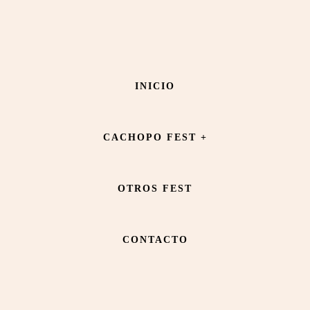
Saltar
Saltar
al
al
contenido
pie
Panadería Felipe Serrano
INICIO
principal
de
página
CACHOPO FEST +
OTROS FEST
CONTACTO