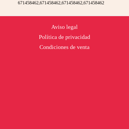
671458462,671458462,671458462,671458462
Footer
Aviso legal
Política de privacidad
Condiciones de venta