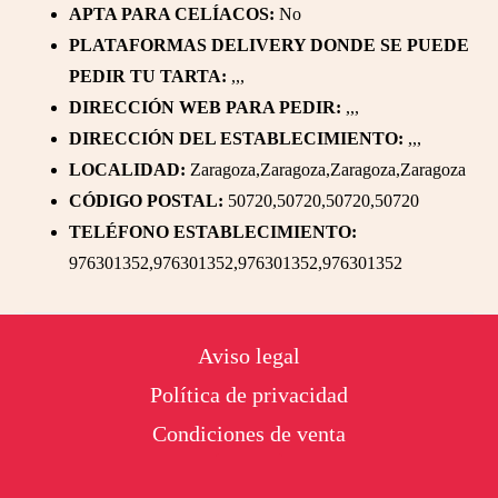
APTA PARA CELÍACOS:
No
PLATAFORMAS DELIVERY DONDE SE PUEDE
PEDIR TU TARTA:
,,,
DIRECCIÓN WEB PARA PEDIR:
,,,
DIRECCIÓN DEL ESTABLECIMIENTO:
,,,
LOCALIDAD:
Zaragoza,Zaragoza,Zaragoza,Zaragoza
CÓDIGO POSTAL:
50720,50720,50720,50720
TELÉFONO ESTABLECIMIENTO:
976301352,976301352,976301352,976301352
Footer
Aviso legal
Política de privacidad
Condiciones de venta