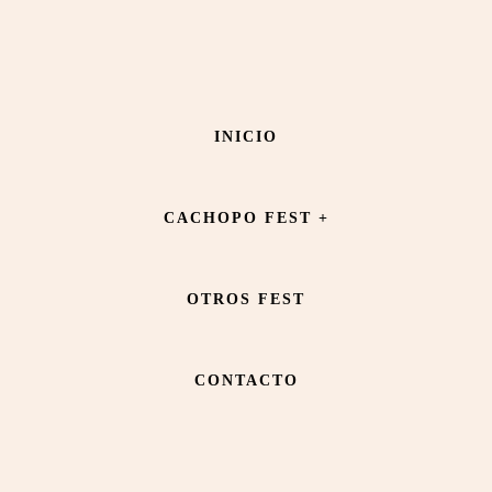
Saltar
Saltar
al
al
contenido
pie
OVERPANI
INICIO
principal
de
página
CACHOPO FEST +
OTROS FEST
CONTACTO