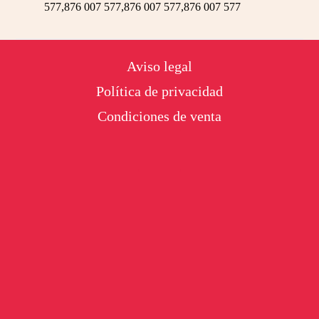
577,876 007 577,876 007 577,876 007 577
Footer
Aviso legal
Política de privacidad
Condiciones de venta