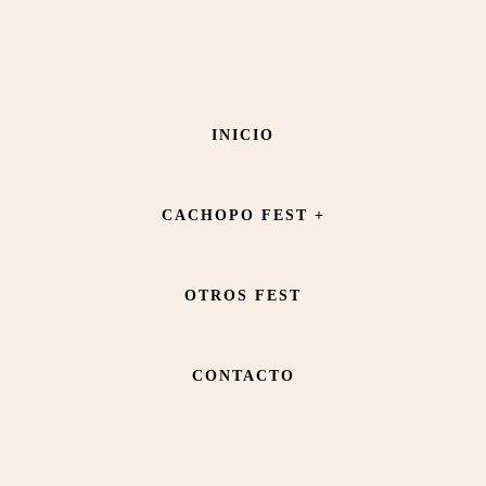
Saltar
Saltar
al
al
contenido
pie
NOMADA STREET FOOD
INICIO
principal
de
página
CACHOPO FEST +
OTROS FEST
CONTACTO