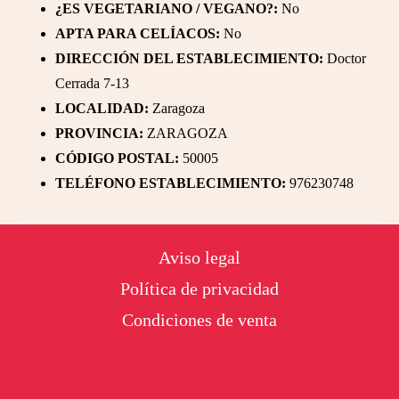
¿ES VEGETARIANO / VEGANO?:
No
APTA PARA CELÍACOS:
No
DIRECCIÓN DEL ESTABLECIMIENTO:
Doctor
Cerrada 7-13
LOCALIDAD:
Zaragoza
PROVINCIA:
ZARAGOZA
CÓDIGO POSTAL:
50005
TELÉFONO ESTABLECIMIENTO:
976230748
Footer
Aviso legal
Política de privacidad
Condiciones de venta