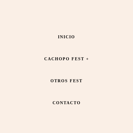
Saltar
Saltar
al
al
contenido
pie
Le Pastis
INICIO
principal
de
página
CACHOPO FEST +
OTROS FEST
CONTACTO