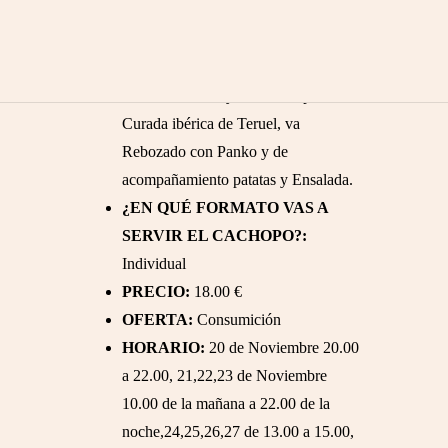
DESCRIPCIÓN DEL CACHOPO:
Ternera del Altoaragon, jamón
Ibérico, queso Edam, Queso de Vaca
de Bal de Broto y birutas de panceta
Curada ibérica de Teruel, va
Rebozado con Panko y de
acompañamiento patatas y Ensalada.
¿EN QUÉ FORMATO VAS A
SERVIR EL CACHOPO?:
Individual
PRECIO:
18.00 €
OFERTA:
Consumición
HORARIO:
20 de Noviembre 20.00
a 22.00, 21,22,23 de Noviembre
10.00 de la mañana a 22.00 de la
noche,24,25,26,27 de 13.00 a 15.00,