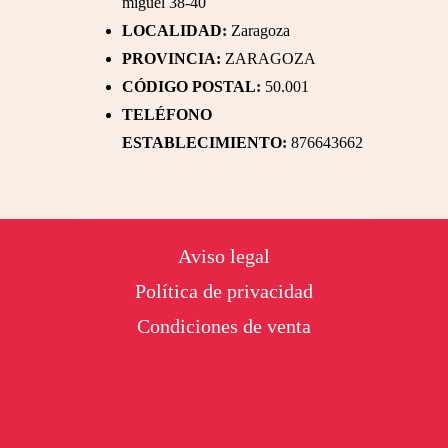
miguel 38-40
LOCALIDAD:
Zaragoza
PROVINCIA:
ZARAGOZA
CÓDIGO POSTAL:
50.001
TELÉFONO
ESTABLECIMIENTO:
876643662
Footer
Aviso legal
Política de privacidad
Condiciones de venta