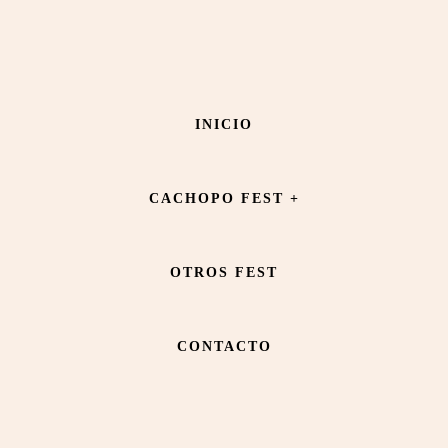
Saltar
Saltar
al
al
contenido
pie
CANÍBAL ROYAL
INICIO
principal
de
página
CACHOPO FEST +
OTROS FEST
CONTACTO