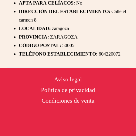
APTA PARA CELÍACOS:
No
DIRECCIÓN DEL ESTABLECIMIENTO:
Calle el
carmen 8
LOCALIDAD:
zaragoza
PROVINCIA:
ZARAGOZA
CÓDIGO POSTAL:
50005
TELÉFONO ESTABLECIMIENTO:
604220072
Footer
Aviso legal
Política de privacidad
Condiciones de venta