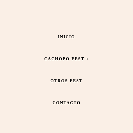
Saltar
Saltar
al
al
contenido
pie
Boca Boca
INICIO
principal
de
página
CACHOPO FEST +
OTROS FEST
CONTACTO