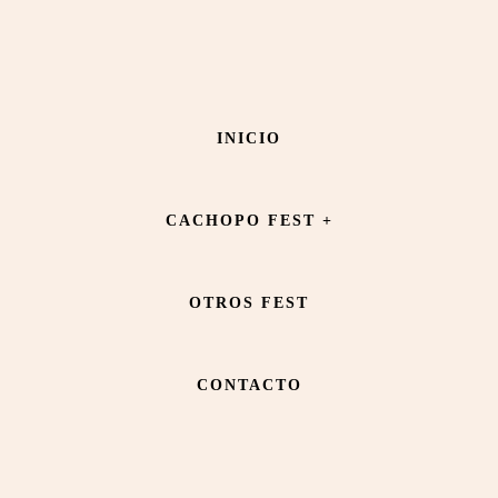
Saltar
Saltar
al
al
contenido
pie
Birabola
INICIO
principal
de
página
CACHOPO FEST +
OTROS FEST
CONTACTO