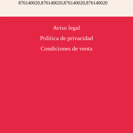
876140020,876140020,876140020,876140020
Footer
Aviso legal
Política de privacidad
Condiciones de venta