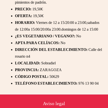
pimientos de padrón.
PRECIO:
19,50€
OFERTA:
19,50€
HORARIO:
Viernes de 12 a 15/20:00 a 23:00,sabados
de 12:00a 15:00/20:00a 23:00.domingos de 12 a 15:00
¿ES VEGETARIANO / VEGANO?:
No
APTA PARA CELÍACOS:
No
DIRECCIÓN DEL ESTABLECIMIENTO:
Calle del
rosario n4
LOCALIDAD:
Sobradiel
PROVINCIA:
ZARAGOZA
CÓDIGO POSTAL:
50629
TELÉFONO ESTABLECIMIENTO:
976 13 90 04
Footer
Aviso legal