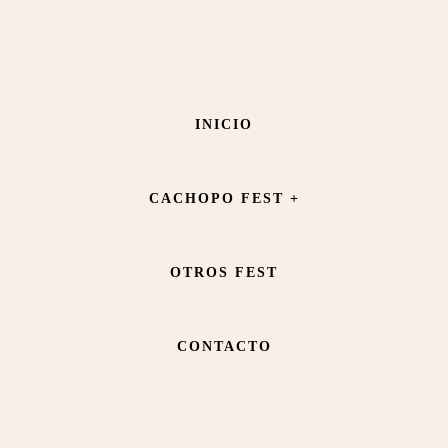
Saltar
Saltar
al
al
contenido
pie
BAR CIRILO
INICIO
principal
de
página
CACHOPO FEST +
OTROS FEST
CONTACTO